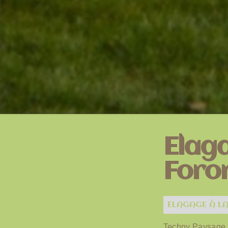
Elag
Foro
ELAGAGE À LA
Techny Paysage e