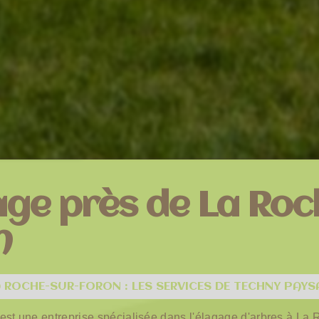
age près de La Roc
n
 ROCHE-SUR-FORON : LES SERVICES DE TECHNY PAYS
st une entreprise spécialisée dans l'élagage d'arbres à La 