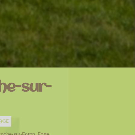
he-sur-
AGE
Roche-sur-Foron. Forte