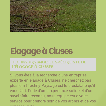
Elagage à Cluses
TECHNY PAYSAGE: LE SPÉCIALISTE DE
L'ÉLAGAGE À CLUSES
Si vous êtes à la recherche d'une entreprise
experte en élagage à Cluses, ne cherchez pas
plus loin ! Techny Paysage est le prestataire qu'il
vous faut. Forte d'une expérience solide et d'un
savoir-faire reconnu, notre équipe est à votre
service pour prendre soin de vos arbres et de vos