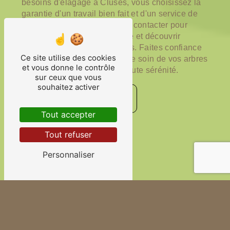
besoins d'élagage à Cluses, vous choisissez la
garantie d'un travail bien fait et d'un service de
qualité. N'hésitez pas à nous contacter pour
obtenir un devis personnalisé et découvrir
l'ensemble de nos prestations. Faites confiance
Ce site utilise des cookies
à notre expertise pour prendre soin de vos arbres
et vous donne le contrôle
et de vos espaces verts en toute sérénité.
sur ceux que vous
souhaitez activer
Contactez-nous
Tout accepter
En savoir plus
Tout refuser
Personnaliser