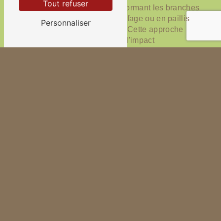
Tout refuser
déchets d'abattage, en transformant les branches
et les troncs en bois de chauffage ou en paillis
Personnaliser
pour l'amendement des sols. Cette approche
écologique permet de limiter l'impact
environnemental de l'abattage d'arbres et de
donner une seconde vie aux végétaux abattus.
En conclusion, faire appel à Techny Paysage
pour l'abattage d'arbres à Vougy, c'est bénéficier
de l'expertise d'une équipe de professionnels
qualifiés et passionnés. Leur approche
personnalisée, leur sens du détail et leur souci
de l'environnement font de Techny Paysage un
partenaire de confiance pour tous vos travaux
d'entretien des espaces verts. N'hésitez pas à
les contacter pour obtenir un devis personnalisé
et découvrir l'étendue de leurs services.
Contactez-nous