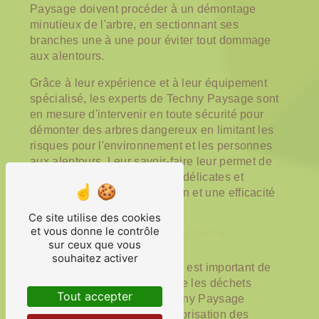
Paysage doivent procéder à un démontage
minutieux de l'arbre, en sectionnant ses
branches une à une pour éviter tout dommage
aux alentours.
Grâce à leur expérience et à leur équipement
spécialisé, les experts de Techny Paysage sont
en mesure d'intervenir en toute sécurité pour
démonter des arbres dangereux en limitant les
risques pour l'environnement et les personnes
aux alentours. Leur savoir-faire leur permet de
mener à bien des opérations délicates et
complexes avec une précision et une efficacité
remarquables.
Ce site utilise des cookies
et vous donne le contrôle
La valorisation des déchets
sur ceux que vous
d'abattage
souhaitez activer
Après l'abattage d'un arbre, il est important de
gérer de manière responsable les déchets
Tout accepter
générés par l'opération. Techny Paysage
propose des solutions de valorisation des