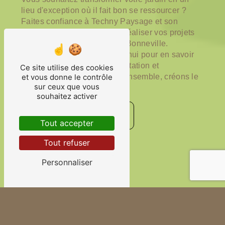
lieu d'exception où il fait bon se ressourcer ?
Faites confiance à Techny Paysage et son
équipe de passionnés pour réaliser vos projets
d'aménagement paysager à Bonneville.
Contactez-nous dès aujourd'hui pour en savoir
plus sur nos services de plantation et
Ce site utilise des cookies
d'aménagement de massif. Ensemble, créons le
et vous donne le contrôle
sur ceux que vous
jardin de vos rêves !
souhaitez activer
Contactez-nous
Tout accepter
Tout refuser
En savoir plus
Personnaliser