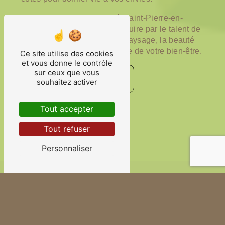
Confiez-nous votre projet à Saint-Pierre-en-
Faucigny et laissez-vous séduire par le talent de
notre équipe. Chez Techny Paysage, la beauté
de la nature se met au service de votre bien-être.
Ce site utilise des cookies
et vous donne le contrôle
sur ceux que vous
Contactez-nous
souhaitez activer
Tout accepter
En savoir plus
Tout refuser
Personnaliser