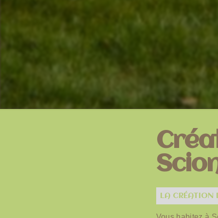
Créat
Scion
LA CRÉATION 
Vous habitez à S