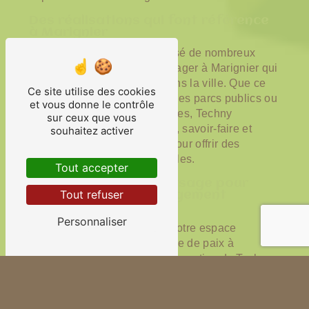
Des réalisations qui font référence
à Marignier
Techny Paysage a déjà réalisé de nombreux
projets d'aménagement paysager à Marignier qui
font aujourd'hui référence dans la ville. Que ce
Ce site utilise des cookies
soit pour des jardins privés, des parcs publics ou
et vous donne le contrôle
des espaces verts d'entreprises, Techny
sur ceux que vous
Paysage a su allier créativité, savoir-faire et
souhaitez activer
respect de l'environnement pour offrir des
réalisations uniques et durables.
Tout accepter
Contactez Techny Paysage pour
Tout refuser
votre projet d'aménagement
paysager à Marignier
Personnaliser
Vous souhaitez transformer votre espace
extérieur en un véritable havre de paix à
Marignier ? Faites appel à l'expertise de Techny
Paysage pour la création d'un jardin sur mesure
qui correspondra à vos attentes. Contactez dès
maintenant l'équipe de Techny Paysage pour