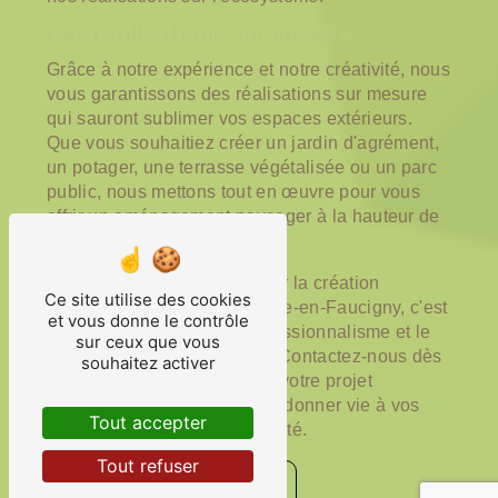
Des réalisations sur mesure
Grâce à notre expérience et notre créativité, nous
vous garantissons des réalisations sur mesure
qui sauront sublimer vos espaces extérieurs.
Que vous souhaitiez créer un jardin d'agrément,
un potager, une terrasse végétalisée ou un parc
public, nous mettons tout en œuvre pour vous
offrir un aménagement paysager à la hauteur de
vos attentes.
Choisir Techny Paysage pour la création
Ce site utilise des cookies
d'espaces verts à Saint-Pierre-en-Faucigny, c'est
et vous donne le contrôle
opter pour la qualité, le professionnalisme et le
sur ceux que vous
respect de l'environnement. Contactez-nous dès
souhaitez activer
maintenant pour concrétiser votre projet
d'aménagement paysager et donner vie à vos
Tout accepter
espaces verts en toute sérénité.
Tout refuser
Contactez-nous