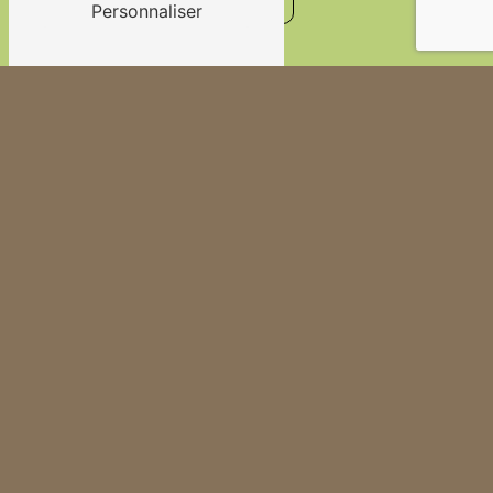
Personnaliser
En savoir plus
Adresse
100 Rue Souchets
74130 Bonneville