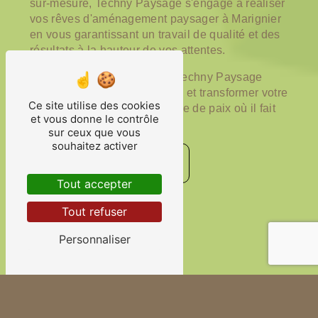
sur-mesure, Techny Paysage s'engage à réaliser
vos rêves d'aménagement paysager à Marignier
en vous garantissant un travail de qualité et des
résultats à la hauteur de vos attentes.
Ne tardez plus et contactez Techny Paysage
pour donner vie à votre jardin et transformer votre
Ce site utilise des cookies
extérieur en un véritable havre de paix où il fait
et vous donne le contrôle
bon vivre en toutes saisons.
sur ceux que vous
souhaitez activer
Contactez-nous
Tout accepter
En savoir plus
Tout refuser
Personnaliser